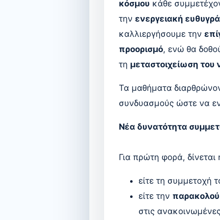
κόσμου
κάθε συμμετέχο
την
ενεργειακή ευθυγρ
καλλιεργήσουμε την
επ
προορισμό
, ενώ θα δοθο
τη
μεταστοιχείωση του 
Τα μαθήματα διαρθρώνο
συνδυασμούς ώστε να εν
Νέα δυνατότητα συμμε
Για πρώτη φορά, δίνεται 
είτε τη συμμετοχή 
είτε την
παρακολού
στις ανακοινωμένες