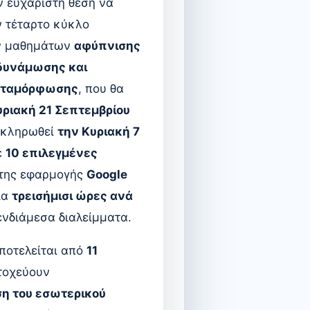
ην ευχάριστη θέση να
 τέταρτο κύκλο
ν μαθημάτων
αφύπνισης
δυνάμωσης και
εταμόρφωσης
, που θα
υριακή 21 Σεπτεμβρίου
οκληρωθεί
την Κυριακή 7
ε
10 επιλεγμένες
της εφαρμογής
Google
ια
τρεισήμισι ώρες ανά
 ενδιάμεσα διαλείμματα.
ποτελείται από
11
τοχεύουν
η του εσωτερικού