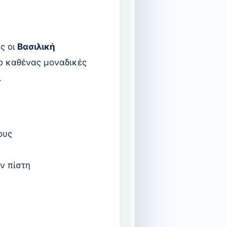
ς οι
Βασιλική
 ο καθένας μοναδικές
.
ους
ν πίστη