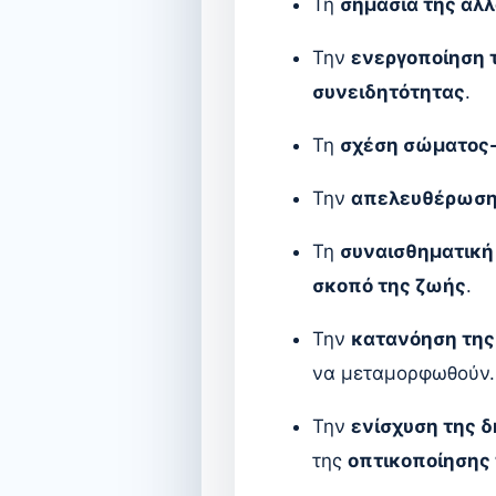
Τη
σημασία της αλ
Την
ενεργοποίηση 
συνειδητότητας
.
Τη
σχέση σώματος
Την
απελευθέρωση 
Τη
συναισθηματική
σκοπό της ζωής
.
Την
κατανόηση της
να μεταμορφωθούν.
Την
ενίσχυση της δ
της
οπτικοποίησης