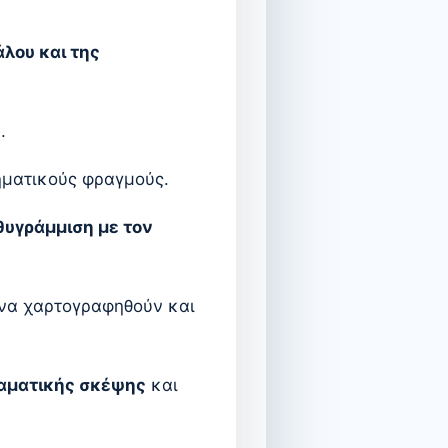
λου και της
ς
.
ηματικούς φραγμούς.
θυγράμμιση με τον
 να χαρτογραφηθούν και
αματικής σκέψης
και