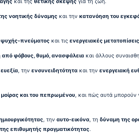
λαγής
και της
θετικής σκέψης
για τη ζωή.
της νοητικής δύναμης
και την
κατανόηση του εγκεφά
-ψυχής-πνεύματος
και τις
ενεργειακές μετατοπίσει
από φόβους, θυμό, ανασφάλεια
και άλλους συναισθ
 ευεξία
, την
ενσυνειδητότητα
και την
ενεργειακή ευ
 μοίρας και του πεπρωμένου
, και πώς αυτά μπορούν
ημιουργικότητας
, την
αυτο-εικόνα
, τη
δύναμη της ορ
 της επιθυμητής πραγματικότητας
.