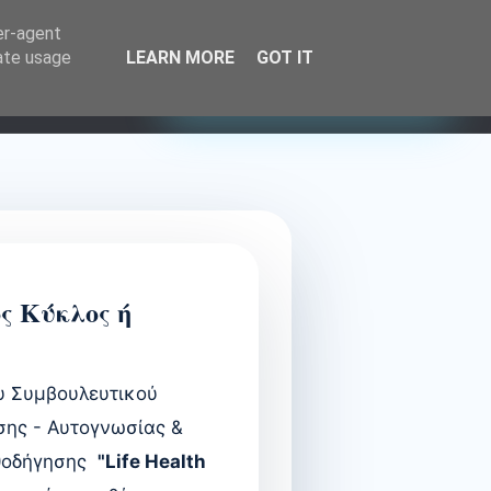
Οργανώστε την συνάντηση μας
er-agent
rate usage
LEARN MORE
GOT IT
Επικοινωνία: 6945 723 523
Επικοινωνία
ς Κύκλος ή
υ Συμβουλευτικού
σης - Αυτογνωσίας
&
θοδήγησης
"Life Health