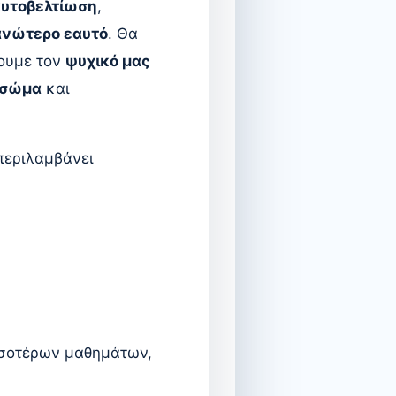
υτοβελτίωση
,
ανώτερο εαυτό
. Θα
ουμε τον
ψυχικό μας
 σώμα
και
 περιλαμβάνει
σσοτέρων μαθημάτων,