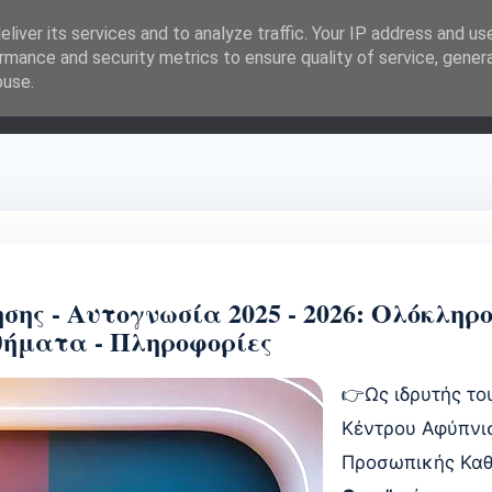
liver its services and to analyze traffic. Your IP address and us
rmance and security metrics to ensure quality of service, gene
buse.
Υπηρεσίες ▾
Αφύπνιση
Blog - Ανακοινώσεις
Το Βιβλίο
ης - Αυτογνωσία 2025 - 2026: Ολόκληρο
ήματα - Πληροφορίες
👉Ως ιδρυτής το
Κέντρου Αφύπνι
Προσωπικής Κα