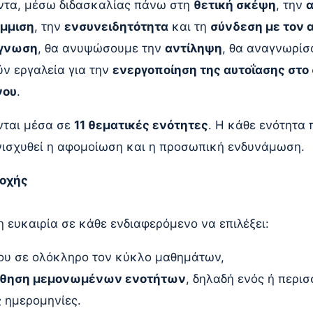
ντα, μέσω διδασκαλίας πάνω στη
θετική σκέψη
, την
α
άμμιση
, την
ενσυνειδητότητα
και τη
σύνδεση με τον 
ίγνωση
, θα ανυψώσουμε την
αντίληψη
, θα αναγνωρίσ
ύν εργαλεία για την
ενεργοποίηση της αυτοΐασης στο
νου
.
νται μέσα σε
11 θεματικές ενότητες
. Η κάθε ενότητα
ισχυθεί η αφομοίωση και η προσωπική ενδυνάμωση.
τοχής
η ευκαιρία σε κάθε ενδιαφερόμενο να επιλέξει:
του σε ολόκληρο τον κύκλο μαθημάτων,
θηση μεμονωμένων ενοτήτων
, δηλαδή ενός ή περι
 ημερομηνίες.