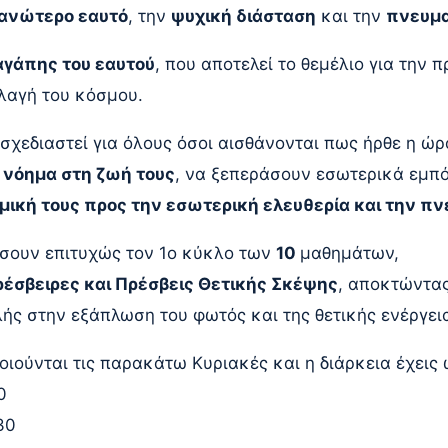
 ανώτερο εαυτό
, την
ψυχική διάσταση
και την
πνευμα
αγάπης του εαυτού
, που αποτελεί το θεμέλιο για τη
λλαγή του κόσμου.
σχεδιαστεί για όλους όσοι αισθάνονται πως ήρθε η ώρ
 νόημα στη ζωή τους
, να ξεπεράσουν εσωτερικά εμπό
μική τους προς την εσωτερική ελευθερία και την π
σουν επιτυχώς τον 1ο κύκλο των
10
μαθημάτων
,
έσβειρες και Πρέσβεις Θετικής Σκέψης
, αποκτώντας
ής στην εξάπλωση του φωτός και της θετικής ενέργει
ούνται τις παρακάτω Κυριακές και η διάρκεια έχεις 
00
30