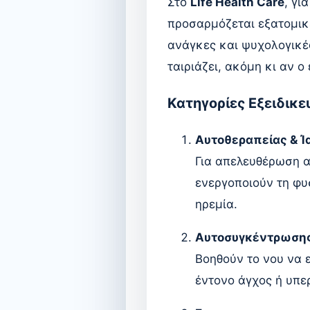
Στο
Life Health Care
, γι
προσαρμόζεται εξατομικ
ανάγκες και ψυχολογικές
ταιριάζει, ακόμη κι αν 
Κατηγορίες Εξειδικ
Αυτοθεραπείας & Ί
Για απελευθέρωση α
ενεργοποιούν τη φυ
ηρεμία.
Αυτοσυγκέντρωσης
Βοηθούν το νου να ε
έντονο άγχος ή υπ