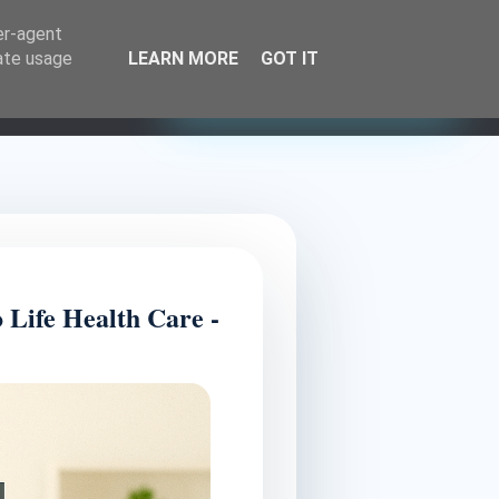
Οργανώστε την συνάντηση μας
er-agent
rate usage
LEARN MORE
GOT IT
Επικοινωνία: 6945 723 523
Επικοινωνία
Life Health Care -