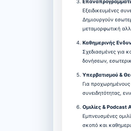
Επαναπρογραμματισ
Εξειδικευμένες συν
Δημιουργούν εσωτε
μεταμορφωτική αλλ
Καθημερινής Ενδ
Σχεδιασμένες για κ
δονήσεων, εσωτερικ
Υπερβατισμού & Θε
Για προχωρημένους 
συνειδητότητας, ενι
Ομιλίες & Podcast
Εμπνευσμένες ομιλί
σκοπό και καθημερ