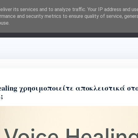
liver its services and to analyze traffic. Your IP address and us
rmance and security metrics to ensure quality of service, gene
buse.
Υπηρεσίες ▾
Αφύπνιση
Blog - Ανακοινώσεις
Το Βιβλίο
ealing χρησιμοποιείτε αποκλειστικά στο 
;