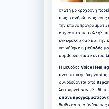
👉Στη μακρόχρονη πορεί
πως ο ανθρώπινος νους έ
την επαναπρογραμματίζε
συχνότητα που αλληλεπιδ
εγκεφάλου όσο και την 
γεννήθηκε η
μέθοδός μου
συμβουλευτικό κέντρο
L
Η μέθοδος
Voice Healing
πνευματικής διεργασίας.
συνοδεύονται από
θεραπ
λειτουργεί σαν κλειδί πο
επαναπρογραμματίζοντας
διαδικασία, ο άνθρωπος 