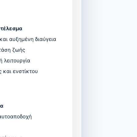
τέλεσμα
και αυξημένη διαύγεια
τάση ζωής
 λειτουργία
ς και ενστίκτου
μα
 αυτοαποδοχή